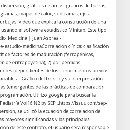
dispersión, gráficos de áreas, gráficos de barras,
togramas, mapas de calor, subtramas, ejes
burbujas. Video que explica la construcción de una
 usando el software estadístico Minitab. Este tipo
dio: Medicina | Juan Asprea -
estudio-medicinaCorrelación clínica: clasificación
icit de factores de maduración (ferropénicas,
ón de eritropoyetina); 2) por pérdidas
entes (dependientes de los conocimientos previos
ariables. - Gráfico del tronco y su interpretación. -
cias (emergentes de las prácticas de comparación…
 programación. Utilizo google para buscar la
 Pediatría Vol16 N2 by SEP…https://issuu.com/sep-
ersión, se utilizó la ecuación de correlación de
s mayores significancias y las principales
ación de este contrato, el usuario será responsable