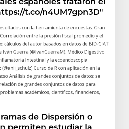
ales españoles trataron el
 https://t.co/n4UM7gpn3D"
 resultados con la herramienta de encuestas. Gran
. Correlación entre la presión fiscal promedio y el
nte: cálculos del autor basados en datos de BID-CIAT
ele Iván Guerra (@IvanGuerraM). Médico Digestivo
nflamatoria Intestinal y la ecoendoscopia
z (@anii_schulz) Curso de R con aplicación en la
cso Análisis de grandes conjuntos de datos: se
rrelación de grandes conjuntos de datos para
roblemas académicos, científicos, financieros,
ramas de Dispersión o
ón permiten estudiar la