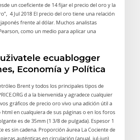
sde un coeficiente de 14 fijar el precio del oro y la
ro”, 4 Jul 2018 El precio del oro tiene una relación
 japonés frente al dólar. Muchos analistas
e Pearson, como un medio para aplicar una
 uživatele ecuablogger
s, Economía y Política
tróleo Brent y todos los principales tipos de
PRICE.ORG d a la bienvenida y agradece cualquier
s gráficos de precio oro vivo una adición útil a
o html en cualquiera de sus páginas o en los foros
colgante es de 35mm (1 3/8 de pulgada). Espesor 1
te es sin cadena. Proporción áurea La Cociente de
piezas auténticas en circulación (anual, jul-jun)