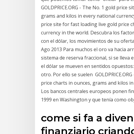
GOLDPRICE.ORG - The No. 1 gold price site 
grams and kilos in every national curren
price site for fast loading live gold price
currency in the world. Descubra los facto
con el dólar, los movimientos de su ofert
Ago 2013 Para muchos el oro va hacia arri
sistema de reserva fraccional, si se lleva 
el dólar se mueven en sentidos opuestos: 
otro. Por ello se suelen GOLDPRICE.ORG - T
price charts in ounces, grams and kilos in
Los bancos centrales europeos ponen fin
1999 en Washington y que tenía como ob
come si fa a dive
finanziario criand