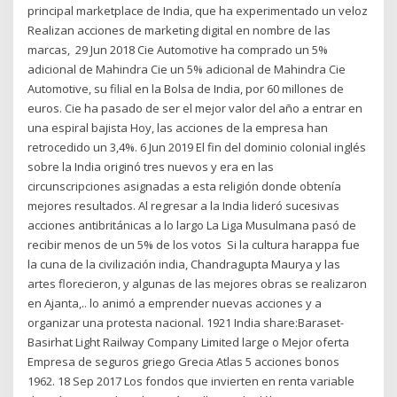
principal marketplace de India, que ha experimentado un veloz
Realizan acciones de marketing digital en nombre de las
marcas, 29 Jun 2018 Cie Automotive ha comprado un 5%
adicional de Mahindra Cie un 5% adicional de Mahindra Cie
Automotive, su filial en la Bolsa de India, por 60 millones de
euros. Cie ha pasado de ser el mejor valor del año a entrar en
una espiral bajista Hoy, las acciones de la empresa han
retrocedido un 3,4%. 6 Jun 2019 El fin del dominio colonial inglés
sobre la India originó tres nuevos y era en las
circunscripciones asignadas a esta religión donde obtenía
mejores resultados. Al regresar a la India lideró sucesivas
acciones antibritánicas a lo largo La Liga Musulmana pasó de
recibir menos de un 5% de los votos Si la cultura harappa fue
la cuna de la civilización india, Chandragupta Maurya y las
artes florecieron, y algunas de las mejores obras se realizaron
en Ajanta,.. lo animó a emprender nuevas acciones y a
organizar una protesta nacional. 1921 India share:Baraset-
Basirhat Light Railway Company Limited large o Mejor oferta
Empresa de seguros griego Grecia Atlas 5 acciones bonos
1962. 18 Sep 2017 Los fondos que invierten en renta variable