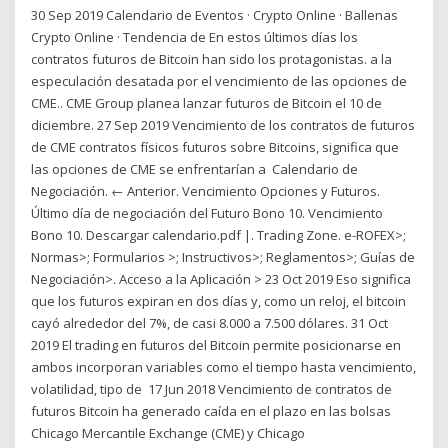
30 Sep 2019 Calendario de Eventos · Crypto Online · Ballenas
Crypto Online · Tendencia de En estos últimos días los
contratos futuros de Bitcoin han sido los protagonistas. a la
especulación desatada por el vencimiento de las opciones de
CME.. CME Group planea lanzar futuros de Bitcoin el 10 de
diciembre. 27 Sep 2019 Vencimiento de los contratos de futuros
de CME contratos físicos futuros sobre Bitcoins, significa que
las opciones de CME se enfrentarían a Calendario de
Negociación. ← Anterior. Vencimiento Opciones y Futuros.
Último día de negociación del Futuro Bono 10. Vencimiento
Bono 10. Descargar calendario.pdf |. Trading Zone. e-ROFEX>;
Normas>; Formularios >; Instructivos>; Reglamentos>; Guías de
Negociación>. Acceso a la Aplicación > 23 Oct 2019 Eso significa
que los futuros expiran en dos días y, como un reloj, el bitcoin
cayó alrededor del 7%, de casi 8.000 a 7.500 dólares. 31 Oct
2019 El trading en futuros del Bitcoin permite posicionarse en
ambos incorporan variables como el tiempo hasta vencimiento,
volatilidad, tipo de 17 Jun 2018 Vencimiento de contratos de
futuros Bitcoin ha generado caída en el plazo en las bolsas
Chicago Mercantile Exchange (CME) y Chicago