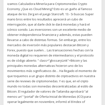
izamos Calculadora Minería para Criptomonedas Crypto
Economy ¿Que es Cloud Mining? Esto es un guiño al famoso
ataque de los Zerg en el juego Starcraft. 13.- Si buscas Super
mario bros entre los resultados aprecerá un cubo de
interrogación, que al darle click te dará monedas y hará el
icónico sonido. Las inversiones son un excelente medio de
obtener independencia financiera y además, estas pueden
llevarse a cabo de distintas formas. Sin embargo, entre los
mercados de inversión más populares destacan Bitcoin y
Forex, puesto que suelen… Las transacciones hechas con la
moneda digital no requieren de intermediarios y el protocolo
es de código abierto. ” class=”glossaryLink”>Bitcoin y las
principales monedas alternativas hicieron uno de los
movimientos más significativos de… Ha llegado el momento de
que toquemos a un grupo distinto de criptoactivos en nuestra
serie de reviews de criptomonedas. Y es que, en el cripto
mundo no todas son monedas descentralizadas al estilo de
Bitcoin. El regulador de valores de Tailandia aprobará “al
menos un” “portal” de Oferta Inicial de Monedas (ICO) para
operar legalmente en noviembre, informó el 8 Index of