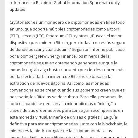
references to Bitcoin in Global Information Space with daily
updates
Cryptonator es un monedero de criptomonedas en línea todo
en uno, que soporta múltiples criptomonedas como Bitcoin
(BTC), Litecoin (LTC), Ethereum (ETH) y otras. ¿Buscas el mejor
dispositivo para minería Bitcoin, pero todavía no estás seguro
de dónde buscar y cuál adquirir? Según un informe publicado
por Bloomberg New Energy Finance, los mineros de la
criptomoneda seguirían obteniendo ganancias aunque la
moneda digital caiga hasta cincuenta por cien les cobren más
por la electricidad. La minería de Bitcoins se basa en la
extracción de nuevos Bitcoins. Así como las monedas
convencionales se crean cuando sus gobiernos creen que es
necesario, los Bitcoins se descubren. Para ello, personas de
todo el mundo se dedican a la minar bitcoins o “mining” a
través de sus ordenadores para conseguir recompensas en
esta moneda virtual. Minería de divisas digitales | La guía
definitiva para minar criptomonedas. Junto con la blockchain, la
minería es la piedra angular de las criptomonedas. Las
monedas digitales constituyen entes descentralizados que se