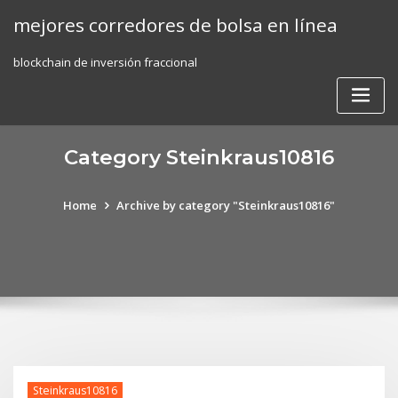
Skip
mejores corredores de bolsa en línea
to
content
blockchain de inversión fraccional
Category Steinkraus10816
Home
Archive by category "Steinkraus10816"
Steinkraus10816