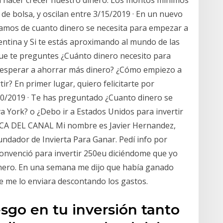
a hacer crecer nuestro dinero. Los montos mínimos
 de bolsa, y oscilan entre 3/15/2019 · En un nuevo
lamos de cuanto dinero se necesita para empezar a
gentina y Si te estás aproximando al mundo de las
que te preguntes ¿Cuánto dinero necesito para
 esperar a ahorrar más dinero? ¿Cómo empiezo a
ir? En primer lugar, quiero felicitarte por
20/2019 · Te has preguntado ¿Cuanto dinero se
va York? o ¿Debo ir a Estados Unidos para invertir
CERCA DEL CANAL Mi nombre es Javier Hernandez,
fundador de Invierta Para Ganar. Pedí info por
onvenció para invertir 250eu diciéndome que yo
inero. En una semana me dijo que había ganado
que me lo enviara descontando los gastos.
sgo en tu inversión tanto