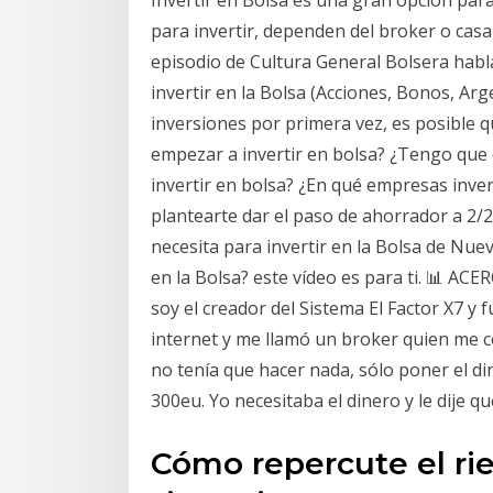
Invertir en Bolsa es una gran opción par
para invertir, dependen del broker o casa
episodio de Cultura General Bolsera hab
invertir en la Bolsa (Acciones, Bonos, Ar
inversiones por primera vez, es posible 
empezar a invertir en bolsa? ¿Tengo que
invertir en bolsa? ¿En qué empresas invert
plantearte dar el paso de ahorrador a 2/
necesita para invertir en la Bolsa de Nue
en la Bolsa? este vídeo es para ti. 📊 A
soy el creador del Sistema El Factor X7 y 
internet y me llamó un broker quien me c
no tenía que hacer nada, sólo poner el d
300eu. Yo necesitaba el dinero y le dije 
Cómo repercute el rie