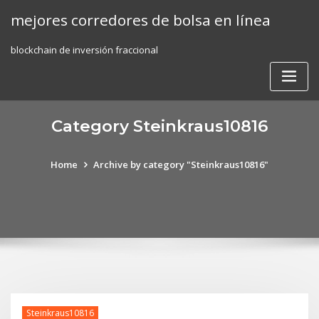
Skip
mejores corredores de bolsa en línea
to
content
blockchain de inversión fraccional
Category Steinkraus10816
Home
Archive by category "Steinkraus10816"
Steinkraus10816